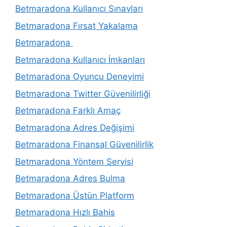
Betmaradona Kullanıcı Sınavları
Betmaradona Fırsat Yakalama
Betmaradona
Betmaradona Kullanıcı İmkanları
Betmaradona Oyuncu Deneyimi
Betmaradona Twitter Güvenilirliği
Betmaradona Farklı Amaç
Betmaradona Adres Değişimi
Betmaradona Finansal Güvenilirlik
Betmaradona Yöntem Servisi
Betmaradona Adres Bulma
Betmaradona Üstün Platform
Betmaradona Hızlı Bahis