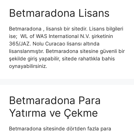
Betmaradona Lisans
Betmaradona , lisanslı bir sitedir. Lisans bilgileri
ise; WL of WAS International N.V. şirketinin
365/JAZ. Nolu Curacao lisansı altında
lisanslanmıştır. Betmaradona sitesine güvenli bir
şekilde giriş yapabilir, sitede rahatlıkla bahis
oynayabilirsiniz.
Betmaradona Para
Yatırma ve Çekme
Betmaradona sitesinde dörtden fazla para