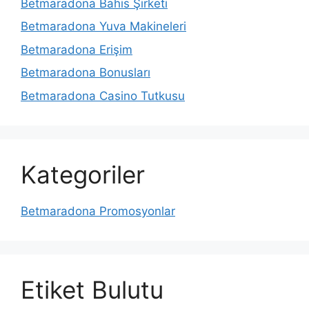
Betmaradona Bahis Şirketi
Betmaradona Yuva Makineleri
Betmaradona Erişim
Betmaradona Bonusları
Betmaradona Casino Tutkusu
Kategoriler
Betmaradona Promosyonlar
Etiket Bulutu