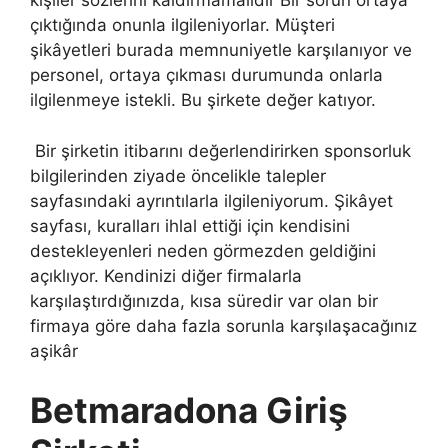
kişiler sözlerini kaldırmamalıdır Bir sorun ortaya
çıktığında onunla ilgileniyorlar. Müşteri
şikâyetleri burada memnuniyetle karşılanıyor ve
personel, ortaya çıkması durumunda onlarla
ilgilenmeye istekli. Bu şirkete değer katıyor.
Bir şirketin itibarını değerlendirirken sponsorluk
bilgilerinden ziyade öncelikle talepler
sayfasındaki ayrıntılarla ilgileniyorum. Şikâyet
sayfası, kuralları ihlal ettiği için kendisini
destekleyenleri neden görmezden geldiğini
açıklıyor. Kendinizi diğer firmalarla
karşılaştırdığınızda, kısa süredir var olan bir
firmaya göre daha fazla sorunla karşılaşacağınız
aşikâr
Betmaradona Giriş