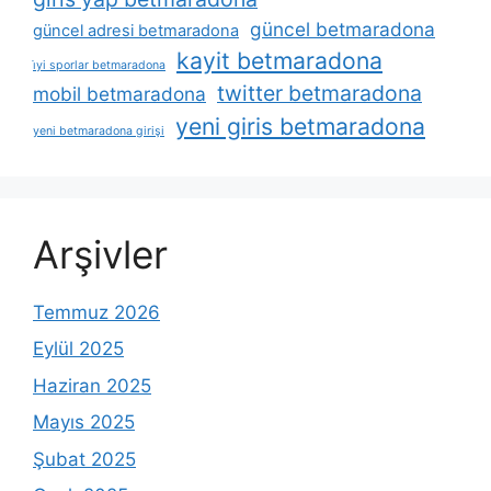
güncel betmaradona
güncel adresi betmaradona
kayit betmaradona
i̇yi sporlar betmaradona
twitter betmaradona
mobil betmaradona
yeni giris betmaradona
yeni betmaradona girişi
Arşivler
Temmuz 2026
Eylül 2025
Haziran 2025
Mayıs 2025
Şubat 2025