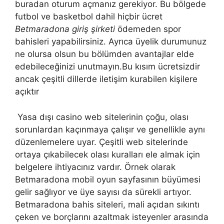
buradan oturum açmanız gerekiyor. Bu bölgede
futbol ve basketbol dahil hiçbir ücret
Betmaradona giriş şirketi
ödemeden spor
bahisleri yapabilirsiniz. Ayrıca üyelik durumunuz
ne olursa olsun bu bölümden avantajlar elde
edebileceğinizi unutmayın.Bu kısım ücretsizdir
ancak çeşitli dillerde iletişim kurabilen kişilere
açıktır
Yasa dışı casino web sitelerinin çoğu, olası
sorunlardan kaçınmaya çalışır ve genellikle aynı
düzenlemelere uyar. Çeşitli web sitelerinde
ortaya çıkabilecek olası kuralları ele almak için
belgelere ihtiyacınız vardır. Örnek olarak
Betmaradona mobil oyun sayfasının büyümesi
gelir sağlıyor ve üye sayısı da sürekli artıyor.
Betmaradona bahis siteleri, mali açıdan sıkıntı
çeken ve borçlarını azaltmak isteyenler arasında