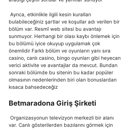
Ayrıca, etkinlikle ilgili kesin kuralları
bulabileceğiniz şartlar ve koşullar adı verilen bir
bölüm var. Resmî web sitesi bu avantajı
sunmuyor. Herhangi bir olası kaybı önlemek için
bu bölümü iyice okuyup uygulamak çok
önemlidir Farklı bölüm ve oyunların yanı sıra
casino, canlı casino, bingo oyunları gibi heyecan
verici aktivite ve avantajlar da mevcut. Bundan
sonraki bölümde bu sitenin bu kadar popüler
olmasının nedenlerinden biri olan bonuslardan
kısaca bahsedeceğiz
Betmaradona Giriş Şirketi
Organizasyonun televizyon merkezli bir alanı
var. Canlı gösterilerden bazılarını görmek için