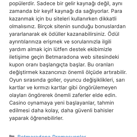
popülerdir. Sadece bir gelir kaynağı değil, aynı
zamanda bir keyif kaynağı da sağlıyorlar. Para
kazanmak için bu siteleri kullanırken dikkatli
olmalısınız. Birçok sitenin sunduğu bonuslardan
yararlanarak ek ödüller kazanabilirsiniz. Ödül
ayrıntılarınıza erişmek ve sorularınızla ilgili
yardım almak için lütfen destek ekibimizle
iletişime geçin Betmaradona web sitesindeki
kupon oranı başlangıçta başlar. Bu oranları
değiştirmek kazancınızı önemli ölçüde artırabilir.
Oyun sırasında goller, oyuncu değişiklikleri, sarı
kartlar ve kırmızı kartlar gibi öngörülemeyen
olayları öngörerek önemli zaferler elde edin.
Casino oynamaya yeni başlayanlar, tahmin
edilmesi daha kolay, daha güvenli bahisler
yaparak öğrenebilirler.
Kategoriler
Betmaradona Promosyonlar