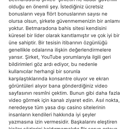
olduğu en önemli şey. İstediğiniz ücretsiz
bonusların veya flört bonuslarının sayısı ne
olursa olsun, şirkete güvenmemenizin bir anlamı
yoktur. Betmaradona bahis sitesi kendisini
küresel bir lider olarak kanıtlamıştır ve çok iyi bir
üne sahiptir. Bir tesisin itibarının özgünlüğü
genellikle odalarına ilişkin değerlendirmelere
yansır. Şirket, YouTube yorumlarıyla ilgili geri
bildirimleri göz ardı ediyor, bu nedenle
kullanıcılar herhangi bir sorunla
karşılaştıklarında konsantre oluyor ve ekran
görüntüleri alıyor bana gönderdiğiniz video
sayfasının resmîni çektim. Bunun gibi daha fazla
video görmek için kanalı ziyaret edin. Asıl nokta,
neredeyse tüm yasa dışı casino sitelerinin
insanların kendileri hakkında iyi şeyler
yazmasına izin vermesidir. Başkalarını eleştiren