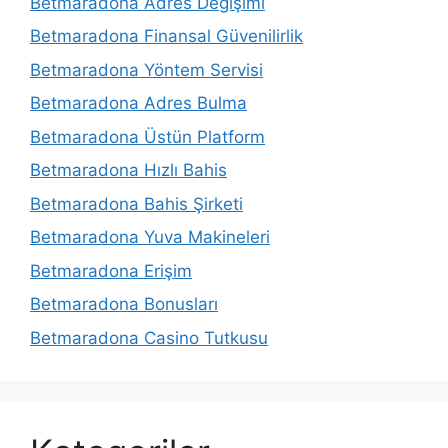
Betmaradona Adres Değişimi
Betmaradona Finansal Güvenilirlik
Betmaradona Yöntem Servisi
Betmaradona Adres Bulma
Betmaradona Üstün Platform
Betmaradona Hızlı Bahis
Betmaradona Bahis Şirketi
Betmaradona Yuva Makineleri
Betmaradona Erişim
Betmaradona Bonusları
Betmaradona Casino Tutkusu