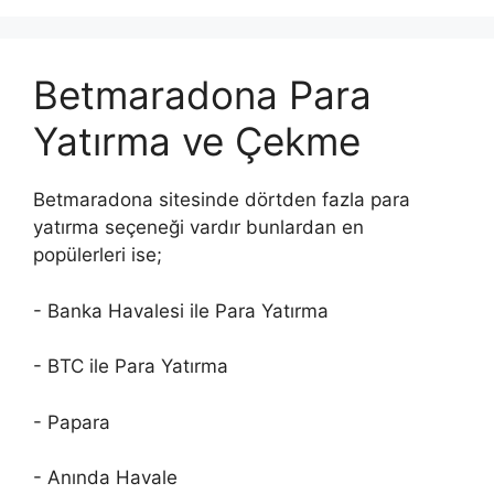
Betmaradona Para
Yatırma ve Çekme
Betmaradona sitesinde dörtden fazla para
yatırma seçeneği vardır bunlardan en
popülerleri ise;
- Banka Havalesi ile Para Yatırma
- BTC ile Para Yatırma
- Papara
- Anında Havale