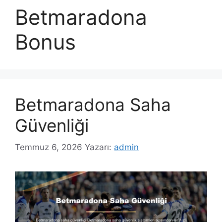
Betmaradona
Bonus
Betmaradona Saha
Güvenliği
Temmuz 6, 2026
Yazarı:
admin