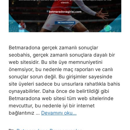
Betmaradona gerçek zamanlı sonuçlar
seobahis, gerçek zamanlı sonuçlara dayalı bir
web sitesidir. Bu site üye memnuniyetini
önemsiyor, bu nedenle maç raporları ve canlı
sonuçlar sorun değil. Bu girişimler sayesinde
site üyeleri sadece bu unsurlara rahatlıkla bahis
oynayabilirler. Daha önce de belirtildiği gibi
Betmaradona web sitesi tüm web sitelerinde
mevcuttur, bu nedenle iyi bir internet
bağlantınız …
Devamını oku…
Kategoriler