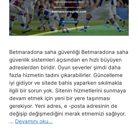
Betmaradona saha güvenliği Betmaradona saha
güvenlik sistemleri açısından en hızlı büyüyen
adreslerden biridir. Oyun severler şimdi daha
fazla hizmetin tadını çıkarabilirler. Güncelleme
iyi gidiyor ve sitede bahis yaparken sıkılmakla
ilgili bir sorun yok. Sitenin hizmetlerini sunmaya
devam etmek için yeni bir yere taşınması
gerekiyor. Yeni adres, e -posta adresinin de
değişip değişmediğini merak etmemizi sağlıyor.
…
Devamını oku…