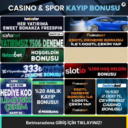
×
Betmaradona GİRİŞ İÇİN TIKLAYINIZ!