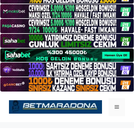
İçeriğe
atla
Menü