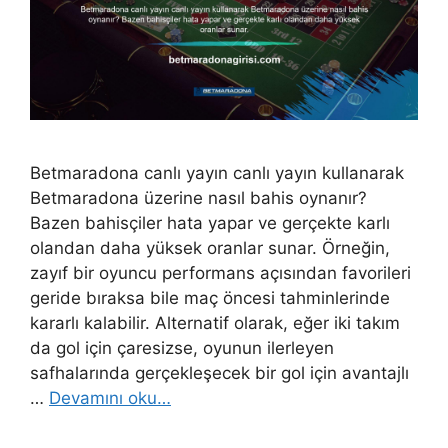
Betmaradona canlı yayın canlı yayın kullanarak
Betmaradona üzerine nasıl bahis oynanır?
Bazen bahisçiler hata yapar ve gerçekte karlı
olandan daha yüksek oranlar sunar. Örneğin,
zayıf bir oyuncu performans açısından favorileri
geride bıraksa bile maç öncesi tahminlerinde
kararlı kalabilir. Alternatif olarak, eğer iki takım
da gol için çaresizse, oyunun ilerleyen
safhalarında gerçekleşecek bir gol için avantajlı
…
Devamını oku…