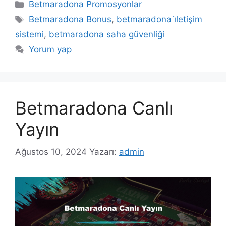
Kategoriler
Betmaradona Promosyonlar
Etiketler
Betmaradona Bonus
,
betmaradona i̇letişim
sistemi
,
betmaradona saha güvenliği
Yorum yap
Betmaradona Canlı
Yayın
Ağustos 10, 2024
Yazarı:
admin