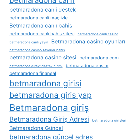
betmaradona canli
betmaradona canli destek
betmaradona canli maç izle
Betmaradona canlı bahis
betmaradona canlı bahis sitesi
betmaradona canlı casino
Betmaradona casino oyunları
betmaradona canlı yayın
betmaradona casino severler bahis
betmaradona casino sitesi
betmaradona com
betmaradona erişim
betmaradona direkt destek birimi
betmaradona finansal
betmaradona girisi
betmaradona giris yap
Betmaradona giriş
Betmaradona Giriş Adresi
betmaradona girişleri
Betmaradona Güncel
betmaradona güncel adres