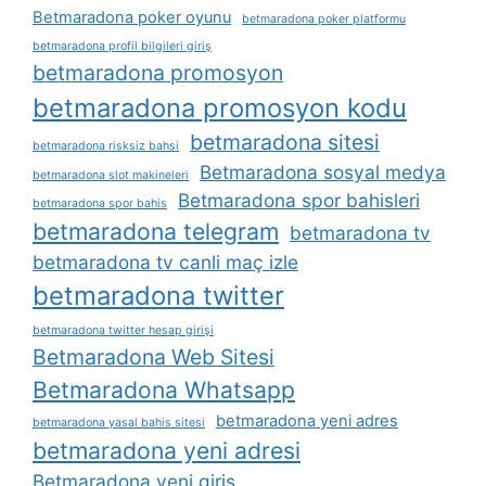
Betmaradona poker oyunu
betmaradona poker platformu
betmaradona profil bilgileri giriş
betmaradona promosyon
betmaradona promosyon kodu
betmaradona sitesi
betmaradona risksiz bahsi
Betmaradona sosyal medya
betmaradona slot makineleri
Betmaradona spor bahisleri
betmaradona spor bahis
betmaradona telegram
betmaradona tv
betmaradona tv canli maç izle
betmaradona twitter
betmaradona twitter hesap girişi
Betmaradona Web Sitesi
Betmaradona Whatsapp
betmaradona yeni adres
betmaradona yasal bahis sitesi
betmaradona yeni adresi
Betmaradona yeni giriş