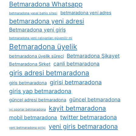
Betmaradona Whatsapp
betmaradona yeni adres
betmaradona yasal bahis sitesi
betmaradona yeni adresi
Betmaradona yeni giriş
betmaradona yeni çalışanları güvenilir mi
Betmaradona üyelik
Betmaradona Şikayet
betmaradona üyelik süreci
canli betmaradona
Betmaradona Şirket
giris adresi betmaradona
girisi betmaradona
giris betmaradona
giris yap betmaradona
güncel betmaradona
güncel adresi betmaradona
kayit betmaradona
i̇yi sporlar betmaradona
twitter betmaradona
mobil betmaradona
yeni giris betmaradona
yeni betmaradona girişi