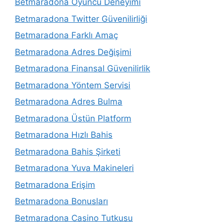
Betmaradona Oyuncu Deneyimi
Betmaradona Twitter Güvenilirliği
Betmaradona Farklı Amaç
Betmaradona Adres Değişimi
Betmaradona Finansal Güvenilirlik
Betmaradona Yöntem Servisi
Betmaradona Adres Bulma
Betmaradona Üstün Platform
Betmaradona Hızlı Bahis
Betmaradona Bahis Şirketi
Betmaradona Yuva Makineleri
Betmaradona Erişim
Betmaradona Bonusları
Betmaradona Casino Tutkusu