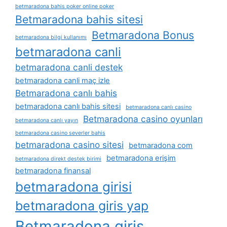
betmaradona bahis poker online poker
Betmaradona bahis sitesi
Betmaradona Bonus
betmaradona bilgi kullanımı
betmaradona canli
betmaradona canli destek
betmaradona canli maç izle
Betmaradona canlı bahis
betmaradona canlı bahis sitesi
betmaradona canlı casino
Betmaradona casino oyunları
betmaradona canlı yayın
betmaradona casino severler bahis
betmaradona casino sitesi
betmaradona com
betmaradona erişim
betmaradona direkt destek birimi
betmaradona finansal
betmaradona girisi
betmaradona giris yap
Betmaradona giriş