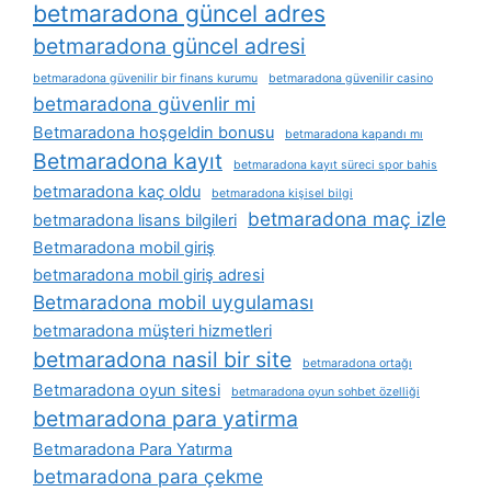
betmaradona güncel adres
betmaradona güncel adresi
betmaradona güvenilir bir finans kurumu
betmaradona güvenilir casino
betmaradona güvenlir mi
Betmaradona hoşgeldin bonusu
betmaradona kapandı mı
Betmaradona kayıt
betmaradona kayıt süreci spor bahis
betmaradona kaç oldu
betmaradona kişisel bilgi
betmaradona maç izle
betmaradona lisans bilgileri
Betmaradona mobil giriş
betmaradona mobil giriş adresi
Betmaradona mobil uygulaması
betmaradona müşteri hizmetleri
betmaradona nasil bir site
betmaradona ortağı
Betmaradona oyun sitesi
betmaradona oyun sohbet özelliği
betmaradona para yatirma
Betmaradona Para Yatırma
betmaradona para çekme