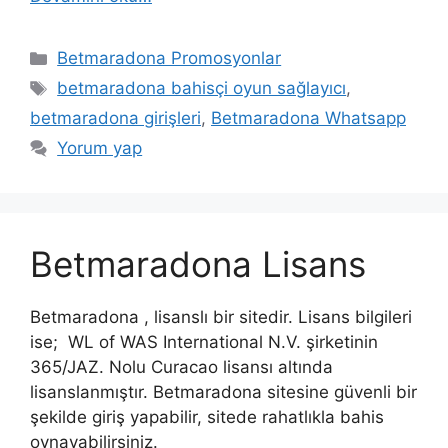
Kategoriler
Betmaradona Promosyonlar
Etiketler
betmaradona bahisçi oyun sağlayıcı
,
betmaradona girişleri
,
Betmaradona Whatsapp
Yorum yap
Betmaradona Lisans
Betmaradona , lisanslı bir sitedir. Lisans bilgileri
ise; WL of WAS International N.V. şirketinin
365/JAZ. Nolu Curacao lisansı altında
lisanslanmıştır. Betmaradona sitesine güvenli bir
şekilde giriş yapabilir, sitede rahatlıkla bahis
oynayabilirsiniz.