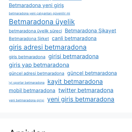
Betmaradona yeni giriş
betmaradona yeni çalışanları güvenilir mi
Betmaradona üyelik
Betmaradona Şikayet
betmaradona üyelik süreci
canli betmaradona
Betmaradona Şirket
giris adresi betmaradona
girisi betmaradona
giris betmaradona
giris yap betmaradona
güncel betmaradona
güncel adresi betmaradona
kayit betmaradona
i̇yi sporlar betmaradona
twitter betmaradona
mobil betmaradona
yeni giris betmaradona
yeni betmaradona girişi