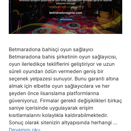
Betmaradona bahisçi oyun sağlayıcı
Betmaradona bahis şirketinin oyun sağlayıcısı,
oyun ilerledikçe tekliflerini geliştiriyor ve uzun
süreli oyundan ödün vermeden geniş bir
seçenek yelpazesi sunuyor. Bunu garanti altına
almak için elbette oyun sağlayıcılara ve her
şeyden önce lisanslama platformlarına
güveniyoruz. Firmalar gerekli değişiklikleri birkaç
saniye içerisinde uygulayarak erişim
kısıtlamalarını kolaylıkla kaldırabilmektedir.
Sonuç olarak sitenizin altyapısında herhangi …
Devamını oku…