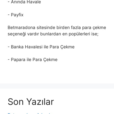
- Anında Havale
- Payfix
Betmaradona sitesinde birden fazla para çekme
seçeneği vardır bunlardan en popülerleri ise;
- Banka Havalesi ile Para Çekme
- Papara ile Para Çekme
Son Yazılar