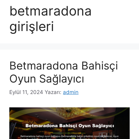
betmaradona
girişleri
Betmaradona Bahisçi
Oyun Sağlayıcı
Eylül 11, 2024
Yazarı:
admin