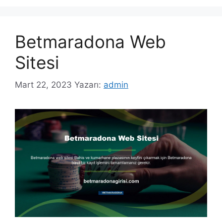
Betmaradona Web
Sitesi
Mart 22, 2023
Yazarı:
admin