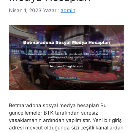
Nisan 1, 2023
Yazarı:
admin
Betmaradona sosyal medya hesapları Bu
güncellemeler BTK tarafından süresiz
yasaklamanın ardından yapılmıştır. Yeni bir giriş
adresi mevcut olduğunda sizi çeşitli kanallardan