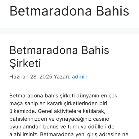
Betmaradona Bahis
Betmaradona Bahis
Şirketi
Haziran 28, 2025
Yazarı:
admin
Betmaradona bahis şirketi dünyanın en çok
maça sahip en kararlı şirketlerinden biri
ülkemizde. Genel aktivitelere katılarak,
bahislerinizden ve oynayacağınız casino
oyunlarından bonus ve turnuva ödülleri de
alabilirsiniz. Betmaradona yeni giriş adresine ne