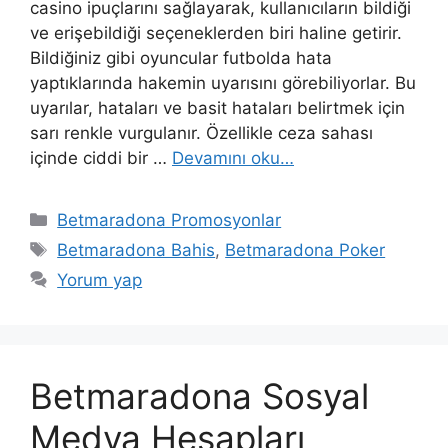
casino ipuçlarını sağlayarak, kullanıcıların bildiği
ve erişebildiği seçeneklerden biri haline getirir.
Bildiğiniz gibi oyuncular futbolda hata
yaptıklarında hakemin uyarısını görebiliyorlar. Bu
uyarılar, hataları ve basit hataları belirtmek için
sarı renkle vurgulanır. Özellikle ceza sahası
içinde ciddi bir …
Devamını oku…
Kategoriler
Betmaradona Promosyonlar
Etiketler
Betmaradona Bahis
,
Betmaradona Poker
Yorum yap
Betmaradona Sosyal
Medya Hesapları