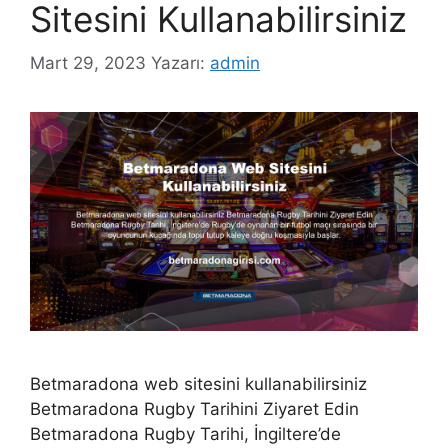
Sitesini Kullanabilirsiniz
Mart 29, 2023
Yazarı:
admin
Betmaradona web sitesini kullanabilirsiniz
Betmaradona Rugby Tarihini Ziyaret Edin
Betmaradona Rugby Tarihi, İngiltere’de