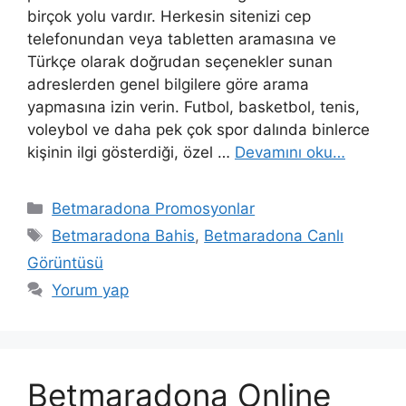
birçok yolu vardır. Herkesin sitenizi cep
telefonundan veya tabletten aramasına ve
Türkçe olarak doğrudan seçenekler sunan
adreslerden genel bilgilere göre arama
yapmasına izin verin. Futbol, ​​basketbol, ​​tenis,
voleybol ve daha pek çok spor dalında binlerce
kişinin ilgi gösterdiği, özel …
Devamını oku…
Kategoriler
Betmaradona Promosyonlar
Etiketler
Betmaradona Bahis
,
Betmaradona Canlı
Görüntüsü
Yorum yap
Betmaradona Online