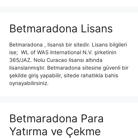
Betmaradona Lisans
Betmaradona , lisanslı bir sitedir. Lisans bilgileri
ise; WL of WAS International N.V. şirketinin
365/JAZ. Nolu Curacao lisansı altında
lisanslanmıştır. Betmaradona sitesine güvenli bir
şekilde giriş yapabilir, sitede rahatlıkla bahis
oynayabilirsiniz.
Betmaradona Para
Yatırma ve Çekme