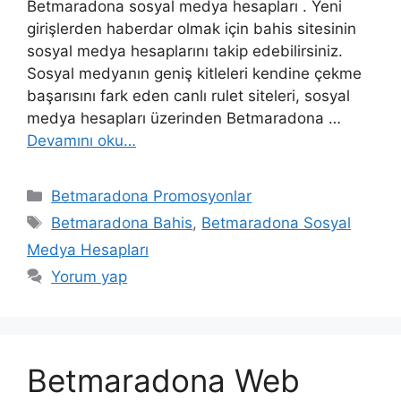
Betmaradona sosyal medya hesapları . Yeni
girişlerden haberdar olmak için bahis sitesinin
sosyal medya hesaplarını takip edebilirsiniz.
Sosyal medyanın geniş kitleleri kendine çekme
başarısını fark eden canlı rulet siteleri, sosyal
medya hesapları üzerinden Betmaradona …
Devamını oku…
Kategoriler
Betmaradona Promosyonlar
Etiketler
Betmaradona Bahis
,
Betmaradona Sosyal
Medya Hesapları
Yorum yap
Betmaradona Web