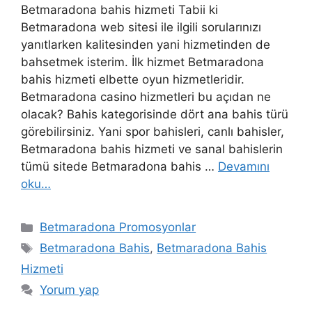
Betmaradona bahis hizmeti Tabii ki
Betmaradona web sitesi ile ilgili sorularınızı
yanıtlarken kalitesinden yani hizmetinden de
bahsetmek isterim. İlk hizmet Betmaradona
bahis hizmeti elbette oyun hizmetleridir.
Betmaradona casino hizmetleri bu açıdan ne
olacak? Bahis kategorisinde dört ana bahis türü
görebilirsiniz. Yani spor bahisleri, canlı bahisler,
Betmaradona bahis hizmeti ve sanal bahislerin
tümü sitede Betmaradona bahis …
Devamını
oku…
Kategoriler
Betmaradona Promosyonlar
Etiketler
Betmaradona Bahis
,
Betmaradona Bahis
Hizmeti
Yorum yap