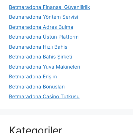
Betmaradona Finansal Güvenilirlik
Betmaradona Yöntem Servisi
Betmaradona Adres Bulma
Betmaradona Üstün Platform
Betmaradona Hızlı Bahis
Betmaradona Bahis Şirketi
Betmaradona Yuva Makineleri
Betmaradona Erişim
Betmaradona Bonusları
Betmaradona Casino Tutkusu
Kategoriler