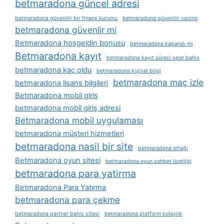
betmaradona güncel adresi
betmaradona güvenilir bir finans kurumu
betmaradona güvenilir casino
betmaradona güvenlir mi
Betmaradona hoşgeldin bonusu
betmaradona kapandı mı
Betmaradona kayıt
betmaradona kayıt süreci spor bahis
betmaradona kaç oldu
betmaradona kişisel bilgi
betmaradona maç izle
betmaradona lisans bilgileri
Betmaradona mobil giriş
betmaradona mobil giriş adresi
Betmaradona mobil uygulaması
betmaradona müşteri hizmetleri
betmaradona nasil bir site
betmaradona ortağı
Betmaradona oyun sitesi
betmaradona oyun sohbet özelliği
betmaradona para yatirma
Betmaradona Para Yatırma
betmaradona para çekme
betmaradona partner bahis sitesi
betmaradona platform kolaylık