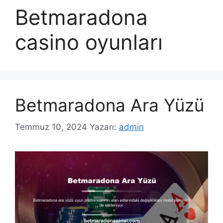
Betmaradona
casino oyunları
Betmaradona Ara Yüzü
Temmuz 10, 2024
Yazarı:
admin