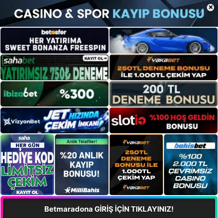
×
Betmaradona GİRİŞ İÇİN TIKLAYINIZ!