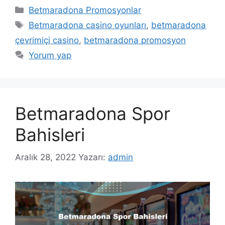
Kategoriler
Betmaradona Promosyonlar
Etiketler
Betmaradona casino oyunları
,
betmaradona
çevrimiçi casino
,
betmaradona promosyon
Yorum yap
Betmaradona Spor
Bahisleri
Aralık 28, 2022
Yazarı:
admin