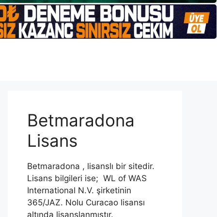
Betmaradona
Lisans
Betmaradona , lisanslı bir sitedir.
Lisans bilgileri ise; WL of WAS
International N.V. şirketinin
365/JAZ. Nolu Curacao lisansı
altında lisanslanmıştır.