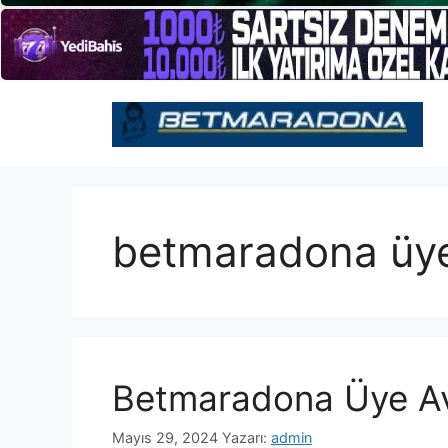
İçeriğe
atla
betmaradona üye 
Betmaradona Üye Ava
Mayıs 29, 2024
Yazarı:
admin