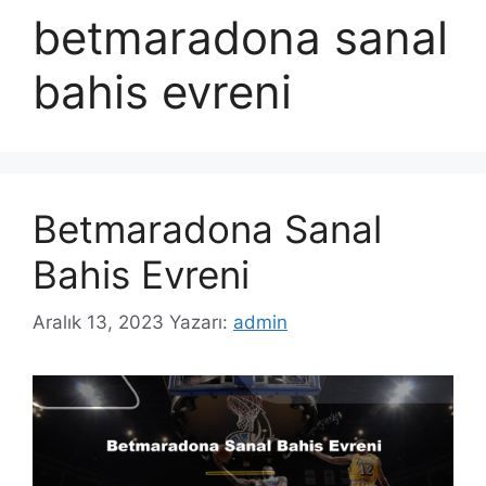
betmaradona sanal
bahis evreni
Betmaradona Sanal
Bahis Evreni
Aralık 13, 2023
Yazarı:
admin