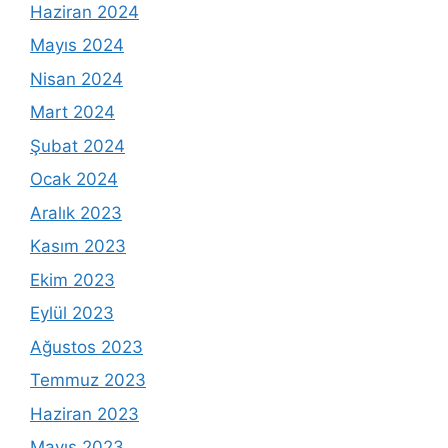
Haziran 2024
Mayıs 2024
Nisan 2024
Mart 2024
Şubat 2024
Ocak 2024
Aralık 2023
Kasım 2023
Ekim 2023
Eylül 2023
Ağustos 2023
Temmuz 2023
Haziran 2023
Mayıs 2023