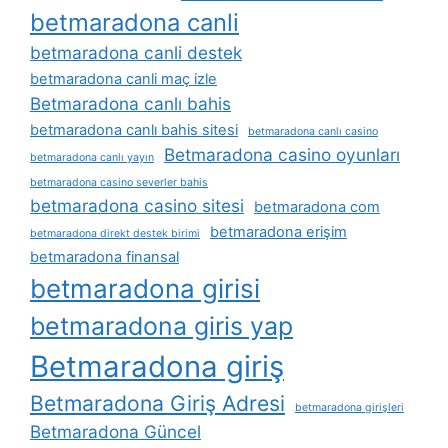
betmaradona canli
betmaradona canli destek
betmaradona canli maç izle
Betmaradona canlı bahis
betmaradona canlı bahis sitesi
betmaradona canlı casino
Betmaradona casino oyunları
betmaradona canlı yayın
betmaradona casino severler bahis
betmaradona casino sitesi
betmaradona com
betmaradona erişim
betmaradona direkt destek birimi
betmaradona finansal
betmaradona girisi
betmaradona giris yap
Betmaradona giriş
Betmaradona Giriş Adresi
betmaradona girişleri
Betmaradona Güncel