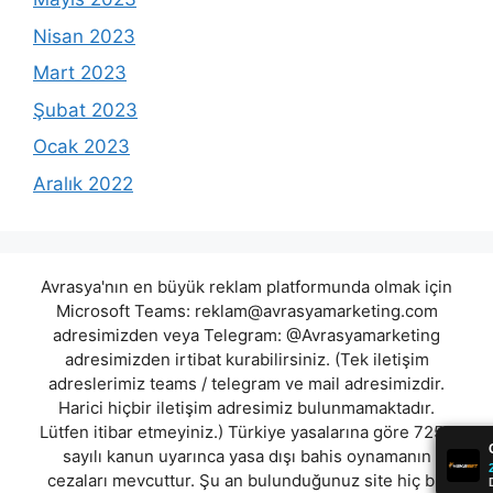
Nisan 2023
Mart 2023
Şubat 2023
Ocak 2023
Aralık 2022
Avrasya'nın en büyük reklam platformunda olmak için
Microsoft Teams:
reklam@avrasyamarketing.com
adresimizden veya Telegram: @Avrasyamarketing
adresimizden irtibat kurabilirsiniz. (Tek iletişim
adreslerimiz teams / telegram ve mail adresimizdir.
Harici hiçbir iletişim adresimiz bulunmamaktadır.
Lütfen itibar etmeyiniz.) Türkiye yasalarına göre 7258
sayılı kanun uyarınca yasa dışı bahis oynamanın
cezaları mevcuttur. Şu an bulunduğunuz site hiç bir