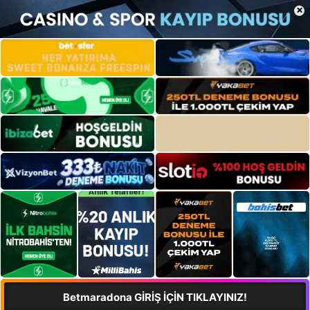
×
Betmaradona GİRİŞ İÇİN TIKLAYINIZ!