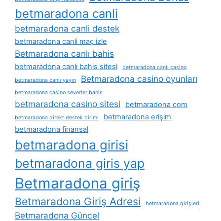
betmaradona canli
betmaradona canli destek
betmaradona canli maç izle
Betmaradona canlı bahis
betmaradona canlı bahis sitesi
betmaradona canlı casino
Betmaradona casino oyunları
betmaradona canlı yayın
betmaradona casino severler bahis
betmaradona casino sitesi
betmaradona com
betmaradona erişim
betmaradona direkt destek birimi
betmaradona finansal
betmaradona girisi
betmaradona giris yap
Betmaradona giriş
Betmaradona Giriş Adresi
betmaradona girişleri
Betmaradona Güncel