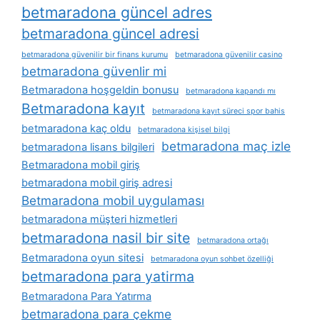
betmaradona güncel adres
betmaradona güncel adresi
betmaradona güvenilir bir finans kurumu
betmaradona güvenilir casino
betmaradona güvenlir mi
Betmaradona hoşgeldin bonusu
betmaradona kapandı mı
Betmaradona kayıt
betmaradona kayıt süreci spor bahis
betmaradona kaç oldu
betmaradona kişisel bilgi
betmaradona maç izle
betmaradona lisans bilgileri
Betmaradona mobil giriş
betmaradona mobil giriş adresi
Betmaradona mobil uygulaması
betmaradona müşteri hizmetleri
betmaradona nasil bir site
betmaradona ortağı
Betmaradona oyun sitesi
betmaradona oyun sohbet özelliği
betmaradona para yatirma
Betmaradona Para Yatırma
betmaradona para çekme