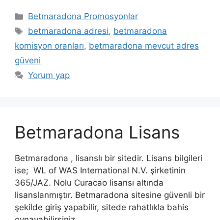
Kategoriler
Betmaradona Promosyonlar
Etiketler
betmaradona adresi
,
betmaradona
komisyon oranları
,
betmaradona mevcut adres
güveni
Yorum yap
Betmaradona Lisans
Betmaradona , lisanslı bir sitedir. Lisans bilgileri
ise; WL of WAS International N.V. şirketinin
365/JAZ. Nolu Curacao lisansı altında
lisanslanmıştır. Betmaradona sitesine güvenli bir
şekilde giriş yapabilir, sitede rahatlıkla bahis
oynayabilirsiniz.