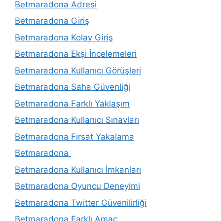
Betmaradona Adresi
Betmaradona Giriş
Betmaradona Kolay Giriş
Betmaradona Ekşi İncelemeleri
Betmaradona Kullanıcı Görüşleri
Betmaradona Saha Güvenliği
Betmaradona Farklı Yaklaşım
Betmaradona Kullanıcı Sınavları
Betmaradona Fırsat Yakalama
Betmaradona
Betmaradona Kullanıcı İmkanları
Betmaradona Oyuncu Deneyimi
Betmaradona Twitter Güvenilirliği
Betmaradona Farklı Amaç