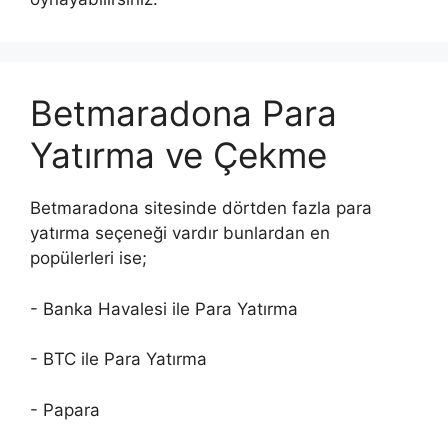
Betmaradona Para
Yatırma ve Çekme
Betmaradona sitesinde dörtden fazla para
yatırma seçeneği vardır bunlardan en
popülerleri ise;
- Banka Havalesi ile Para Yatırma
- BTC ile Para Yatırma
- Papara