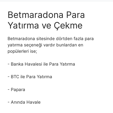
Betmaradona Para
Yatırma ve Çekme
Betmaradona sitesinde dörtden fazla para
yatırma seçeneği vardır bunlardan en
popülerleri ise;
- Banka Havalesi ile Para Yatırma
- BTC ile Para Yatırma
- Papara
- Anında Havale