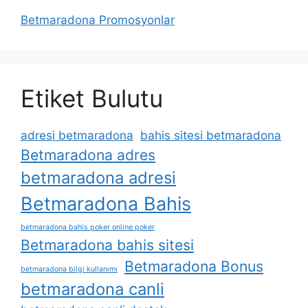
Betmaradona Promosyonlar
Etiket Bulutu
adresi betmaradona
bahis sitesi betmaradona
Betmaradona adres
betmaradona adresi
Betmaradona Bahis
betmaradona bahis poker online poker
Betmaradona bahis sitesi
Betmaradona Bonus
betmaradona bilgi kullanımı
betmaradona canli