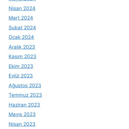
Nisan 2024
Mart 2024
Şubat 2024
Ocak 2024
Aralık 2023
Kasım 2023
Ekim 2023
Eylül 2023
Ağustos 2023
Temmuz 2023
Haziran 2023
Mayıs 2023
Nisan 2023