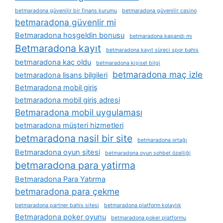
betmaradona güvenilir bir finans kurumu
betmaradona güvenilir casino
betmaradona güvenlir mi
Betmaradona hoşgeldin bonusu
betmaradona kapandı mı
Betmaradona kayıt
betmaradona kayıt süreci spor bahis
betmaradona kaç oldu
betmaradona kişisel bilgi
betmaradona maç izle
betmaradona lisans bilgileri
Betmaradona mobil giriş
betmaradona mobil giriş adresi
Betmaradona mobil uygulaması
betmaradona müşteri hizmetleri
betmaradona nasil bir site
betmaradona ortağı
Betmaradona oyun sitesi
betmaradona oyun sohbet özelliği
betmaradona para yatirma
Betmaradona Para Yatırma
betmaradona para çekme
betmaradona partner bahis sitesi
betmaradona platform kolaylık
Betmaradona poker oyunu
betmaradona poker platformu