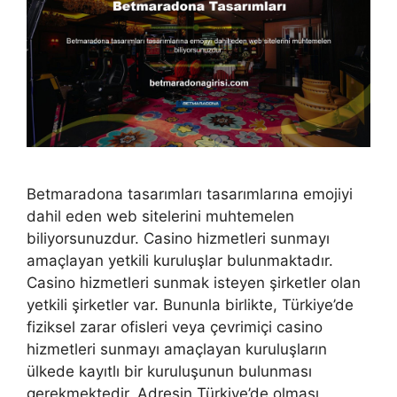
Betmaradona tasarımları tasarımlarına emojiyi
dahil eden web sitelerini muhtemelen
biliyorsunuzdur. Casino hizmetleri sunmayı
amaçlayan yetkili kuruluşlar bulunmaktadır.
Casino hizmetleri sunmak isteyen şirketler olan
yetkili şirketler var. Bununla birlikte, Türkiye’de
fiziksel zarar ofisleri veya çevrimiçi casino
hizmetleri sunmayı amaçlayan kuruluşların
ülkede kayıtlı bir kuruluşunun bulunması
gerekmektedir. Adresin Türkiye’de olması