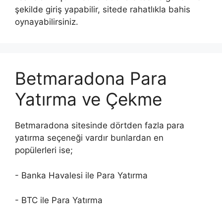
şekilde giriş yapabilir, sitede rahatlıkla bahis
oynayabilirsiniz.
Betmaradona Para
Yatırma ve Çekme
Betmaradona sitesinde dörtden fazla para
yatırma seçeneği vardır bunlardan en
popülerleri ise;
- Banka Havalesi ile Para Yatırma
- BTC ile Para Yatırma