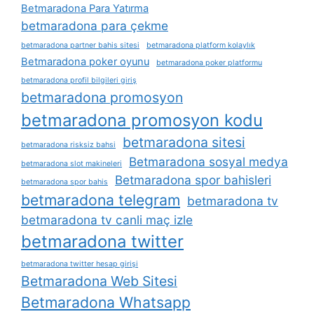
Betmaradona Para Yatırma
betmaradona para çekme
betmaradona partner bahis sitesi
betmaradona platform kolaylık
Betmaradona poker oyunu
betmaradona poker platformu
betmaradona profil bilgileri giriş
betmaradona promosyon
betmaradona promosyon kodu
betmaradona sitesi
betmaradona risksiz bahsi
Betmaradona sosyal medya
betmaradona slot makineleri
Betmaradona spor bahisleri
betmaradona spor bahis
betmaradona telegram
betmaradona tv
betmaradona tv canli maç izle
betmaradona twitter
betmaradona twitter hesap girişi
Betmaradona Web Sitesi
Betmaradona Whatsapp