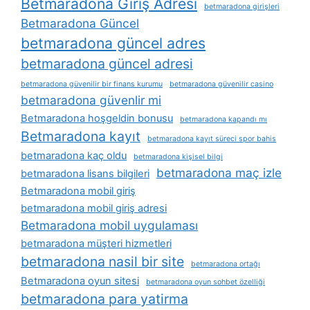
Betmaradona Giriş Adresi
betmaradona girişleri
Betmaradona Güncel
betmaradona güncel adres
betmaradona güncel adresi
betmaradona güvenilir bir finans kurumu
betmaradona güvenilir casino
betmaradona güvenlir mi
Betmaradona hoşgeldin bonusu
betmaradona kapandı mı
Betmaradona kayıt
betmaradona kayıt süreci spor bahis
betmaradona kaç oldu
betmaradona kişisel bilgi
betmaradona maç izle
betmaradona lisans bilgileri
Betmaradona mobil giriş
betmaradona mobil giriş adresi
Betmaradona mobil uygulaması
betmaradona müşteri hizmetleri
betmaradona nasil bir site
betmaradona ortağı
Betmaradona oyun sitesi
betmaradona oyun sohbet özelliği
betmaradona para yatirma