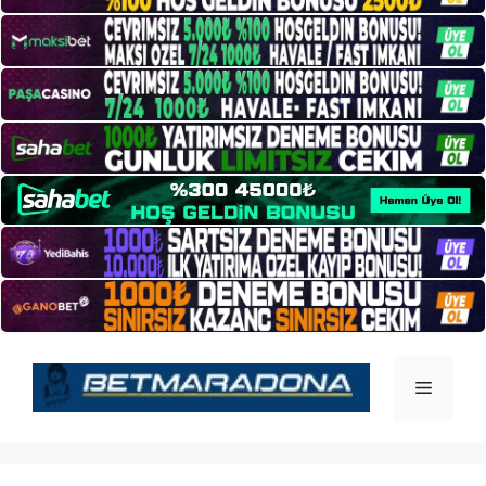
İçeriğe
atla
Menü