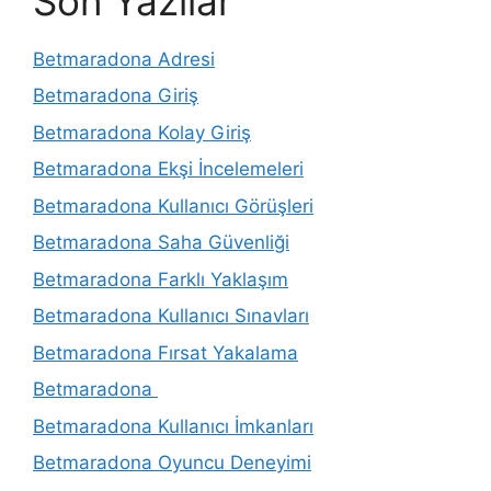
Son Yazılar
Betmaradona Adresi
Betmaradona Giriş
Betmaradona Kolay Giriş
Betmaradona Ekşi İncelemeleri
Betmaradona Kullanıcı Görüşleri
Betmaradona Saha Güvenliği
Betmaradona Farklı Yaklaşım
Betmaradona Kullanıcı Sınavları
Betmaradona Fırsat Yakalama
Betmaradona
Betmaradona Kullanıcı İmkanları
Betmaradona Oyuncu Deneyimi