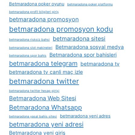
Betmaradona poker oyunu
betmaradona poker platformu
betmaradona profil bilgileri giriş
betmaradona promosyon
betmaradona promosyon kodu
betmaradona sitesi
betmaradona risksiz bahsi
Betmaradona sosyal medya
betmaradona slot makineleri
Betmaradona spor bahisleri
betmaradona spor bahis
betmaradona telegram
betmaradona tv
betmaradona tv canli maç izle
betmaradona twitter
betmaradona twitter hesap girişi
Betmaradona Web Sitesi
Betmaradona Whatsapp
betmaradona yeni adres
betmaradona yasal bahis sitesi
betmaradona yeni adresi
Betmaradona yeni giriş