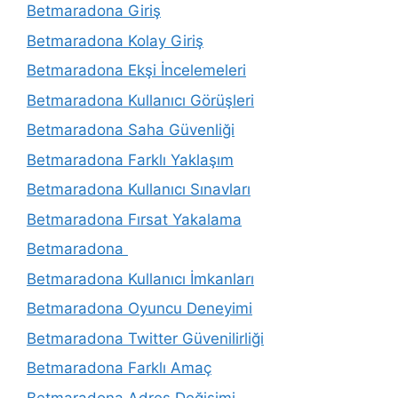
Betmaradona Giriş
Betmaradona Kolay Giriş
Betmaradona Ekşi İncelemeleri
Betmaradona Kullanıcı Görüşleri
Betmaradona Saha Güvenliği
Betmaradona Farklı Yaklaşım
Betmaradona Kullanıcı Sınavları
Betmaradona Fırsat Yakalama
Betmaradona
Betmaradona Kullanıcı İmkanları
Betmaradona Oyuncu Deneyimi
Betmaradona Twitter Güvenilirliği
Betmaradona Farklı Amaç
Betmaradona Adres Değişimi