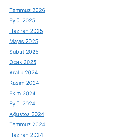
Temmuz 2026
Eylül 2025
Haziran 2025
Mayıs 2025
Şubat 2025
Ocak 2025
Aralık 2024
Kasım 2024
Ekim 2024
Eylül 2024
Ağustos 2024
Temmuz 2024
Haziran 2024