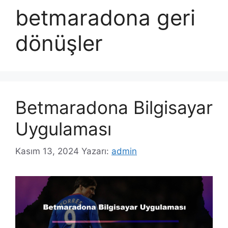
betmaradona geri
dönüşler
Betmaradona Bilgisayar
Uygulaması
Kasım 13, 2024
Yazarı:
admin