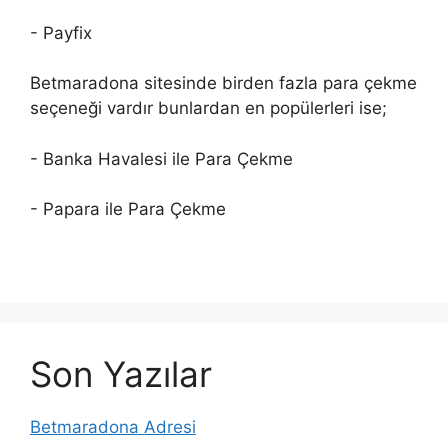
- Payfix
Betmaradona sitesinde birden fazla para çekme
seçeneği vardır bunlardan en popülerleri ise;
- Banka Havalesi ile Para Çekme
- Papara ile Para Çekme
Son Yazılar
Betmaradona Adresi