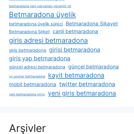
betmaradona yeni çalışanları güvenilir mi
Betmaradona üyelik
Betmaradona Şikayet
betmaradona üyelik süreci
canli betmaradona
Betmaradona Şirket
giris adresi betmaradona
girisi betmaradona
giris betmaradona
giris yap betmaradona
güncel betmaradona
güncel adresi betmaradona
kayit betmaradona
i̇yi sporlar betmaradona
twitter betmaradona
mobil betmaradona
yeni giris betmaradona
yeni betmaradona girişi
Arşivler