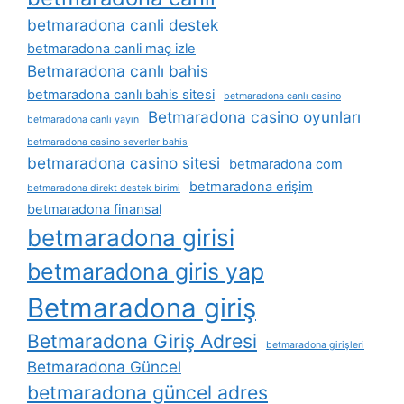
betmaradona canli destek
betmaradona canli maç izle
Betmaradona canlı bahis
betmaradona canlı bahis sitesi
betmaradona canlı casino
Betmaradona casino oyunları
betmaradona canlı yayın
betmaradona casino severler bahis
betmaradona casino sitesi
betmaradona com
betmaradona erişim
betmaradona direkt destek birimi
betmaradona finansal
betmaradona girisi
betmaradona giris yap
Betmaradona giriş
Betmaradona Giriş Adresi
betmaradona girişleri
Betmaradona Güncel
betmaradona güncel adres