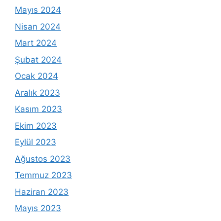
Mayıs 2024
Nisan 2024
Mart 2024
Şubat 2024
Ocak 2024
Aralık 2023
Kasım 2023
Ekim 2023
Eylül 2023
Ağustos 2023
Temmuz 2023
Haziran 2023
Mayıs 2023