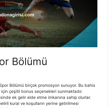
or Bölümü
por Bölümü birçok promosyon sunuyor. Bu bahis
ak için çeşitli bonus seçenekleri sunmaktadır.
inde ek gelir elde etme imkanına sahip olurlar.
lirli kural ve koşulların yerine getirilmesi