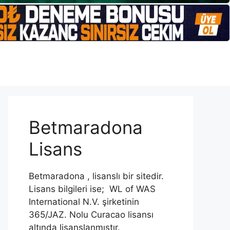
Betmaradona
Lisans
Betmaradona , lisanslı bir sitedir.
Lisans bilgileri ise; WL of WAS
International N.V. şirketinin
365/JAZ. Nolu Curacao lisansı
altında lisanslanmıştır.