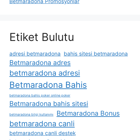
Betmaradona Promosyonlar
Etiket Bulutu
adresi betmaradona
bahis sitesi betmaradona
Betmaradona adres
betmaradona adresi
Betmaradona Bahis
betmaradona bahis poker online poker
Betmaradona bahis sitesi
Betmaradona Bonus
betmaradona bilgi kullanımı
betmaradona canli
betmaradona canli destek