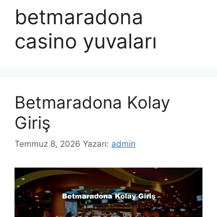
betmaradona
casino yuvaları
Betmaradona Kolay
Giriş
Temmuz 8, 2026
Yazarı:
admin