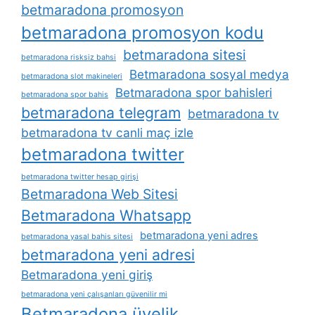
betmaradona promosyon
betmaradona promosyon kodu
betmaradona sitesi
betmaradona risksiz bahsi
Betmaradona sosyal medya
betmaradona slot makineleri
Betmaradona spor bahisleri
betmaradona spor bahis
betmaradona telegram
betmaradona tv
betmaradona tv canli maç izle
betmaradona twitter
betmaradona twitter hesap girişi
Betmaradona Web Sitesi
Betmaradona Whatsapp
betmaradona yeni adres
betmaradona yasal bahis sitesi
betmaradona yeni adresi
Betmaradona yeni giriş
betmaradona yeni çalışanları güvenilir mi
Betmaradona üyelik