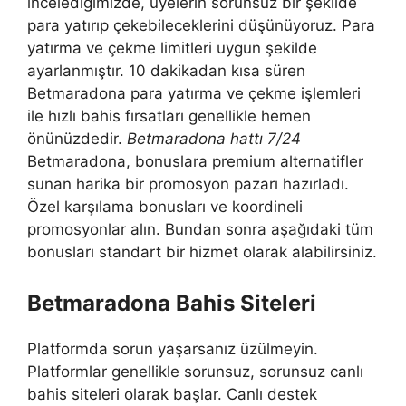
incelediğimizde, üyelerin sorunsuz bir şekilde
para yatırıp çekebileceklerini düşünüyoruz. Para
yatırma ve çekme limitleri uygun şekilde
ayarlanmıştır. 10 dakikadan kısa süren
Betmaradona para yatırma ve çekme işlemleri
ile hızlı bahis fırsatları genellikle hemen
önünüzdedir.
Betmaradona hattı 7/24
Betmaradona, bonuslara premium alternatifler
sunan harika bir promosyon pazarı hazırladı.
Özel karşılama bonusları ve koordineli
promosyonlar alın. Bundan sonra aşağıdaki tüm
bonusları standart bir hizmet olarak alabilirsiniz.
Betmaradona Bahis Siteleri
Platformda sorun yaşarsanız üzülmeyin.
Platformlar genellikle sorunsuz, sorunsuz canlı
bahis siteleri olarak başlar. Canlı destek