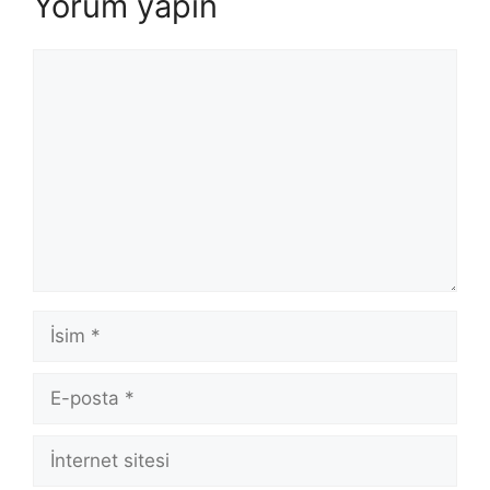
Yorum yapın
Yorum
İsim
E-
posta
İnternet
sitesi