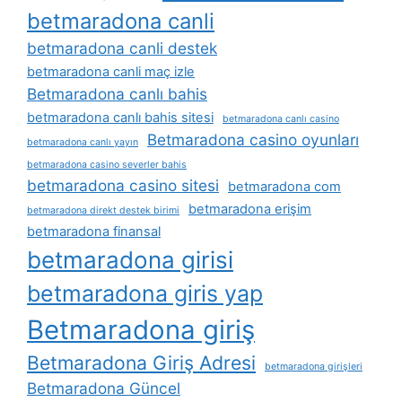
betmaradona canli
betmaradona canli destek
betmaradona canli maç izle
Betmaradona canlı bahis
betmaradona canlı bahis sitesi
betmaradona canlı casino
Betmaradona casino oyunları
betmaradona canlı yayın
betmaradona casino severler bahis
betmaradona casino sitesi
betmaradona com
betmaradona erişim
betmaradona direkt destek birimi
betmaradona finansal
betmaradona girisi
betmaradona giris yap
Betmaradona giriş
Betmaradona Giriş Adresi
betmaradona girişleri
Betmaradona Güncel