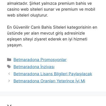
almaktadır. Şirket yalnızca premium bahis ve
casino web siteleri sunar ve premium ve mobil
web siteleri oluşturur.
En Güvenilir Canlı Bahis Siteleri kategorisinin en
üstünde yer alan mevcut giriş adresinizle
eşleşen siteyi ziyaret ederek en iyi hizmeti
yaşayın.
Kategoriler
Betmaradona Promosyonlar
Etiketler
Betmaradona İnzivası
Betmaradona Lisans Bilgileri Paylaşılacak
Betmaradona Oranları Yeterince İyi Mi