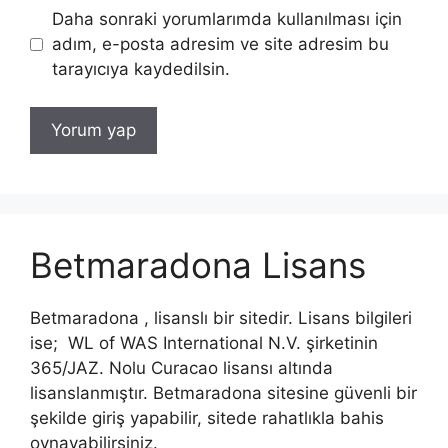
Daha sonraki yorumlarımda kullanılması için
adım, e-posta adresim ve site adresim bu
tarayıcıya kaydedilsin.
Betmaradona Lisans
Betmaradona , lisanslı bir sitedir. Lisans bilgileri
ise; WL of WAS International N.V. şirketinin
365/JAZ. Nolu Curacao lisansı altında
lisanslanmıştır. Betmaradona sitesine güvenli bir
şekilde giriş yapabilir, sitede rahatlıkla bahis
oynayabilirsiniz.