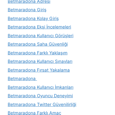
Betmaradona Adresi
Betmaradona Giriş
Betmaradona Kolay Giriş
Betmaradona Ekşi İncelemeleri
Betmaradona Kullanıcı Görüşleri
Betmaradona Saha Güvenliği
Betmaradona Farklı Yaklaşım
Betmaradona Kullanıcı Sınavları
Betmaradona Fırsat Yakalama
Betmaradona
Betmaradona Kullanıcı İmkanları
Betmaradona Oyuncu Deneyimi
Betmaradona Twitter Güvenilirliği
Betmaradona Farklı Amaç