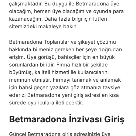
çalışmaktadır. Bu duygu ile Betmaradona üye
olacağım, hemen üye olacağım ve oyunda para
kazanacağım. Daha fazla bilgi için lütfen
sitemizdeki makaleye bakın.
Betmaradona Toplantılar ve şikayet çözümü
hakkında bilmeniz gereken her şeye doğrudan
erişim. Üye görüşü, bahisçiler için en büyük
sorunlardan biridir. Firma hızlı bir şekilde
büyümüş, kaliteli hizmeti ile kullanıcılarını
memnun etmiştir. Firmayı tanımak ve anlamak
için bahsi geçen yazılara göz atmanızı tavsiye
ederiz. Betmaradona yeni giriş adresi en kısa
sürede oyunculara iletilecektir.
Betmaradona İnzivası Giriş
Güncel Betmaradona giriş adresinizle üye