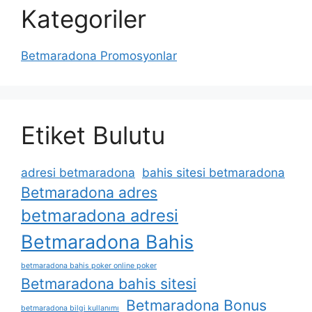
Kategoriler
Betmaradona Promosyonlar
Etiket Bulutu
adresi betmaradona
bahis sitesi betmaradona
Betmaradona adres
betmaradona adresi
Betmaradona Bahis
betmaradona bahis poker online poker
Betmaradona bahis sitesi
Betmaradona Bonus
betmaradona bilgi kullanımı